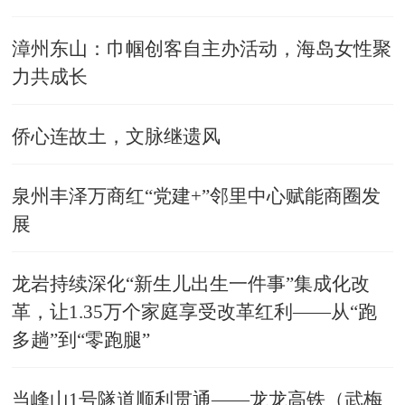
漳州东山：巾帼创客自主办活动，海岛女性聚
力共成长
侨心连故土，文脉继遗风
泉州丰泽万商红“党建+”邻里中心赋能商圈发
展
龙岩持续深化“新生儿出生一件事”集成化改
革，让1.35万个家庭享受改革红利——从“跑
多趟”到“零跑腿”
当峰山1号隧道顺利贯通——龙龙高铁（武梅