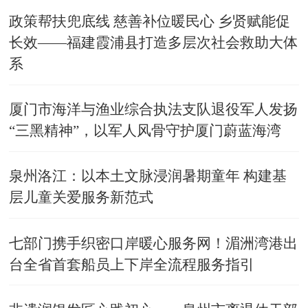
政策帮扶兜底线 慈善补位暖民心 乡贤赋能促
长效——福建霞浦县打造多层次社会救助大体
系
厦门市海洋与渔业综合执法支队退役军人发扬
“三黑精神”，以军人风骨守护厦门蔚蓝海湾
泉州洛江：以本土文脉浸润暑期童年 构建基
层儿童关爱服务新范式
七部门携手织密口岸暖心服务网！湄洲湾港出
台全省首套船员上下岸全流程服务指引