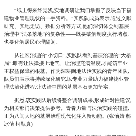
“纸上得来终觉浅,实地调研让我们掌握了反映当下福
建物业管理现状的一手资料。”实践队成员表示,通过文献
研究、实地走访、数据分析等方式,他们深切体会到基层
治理中“法条落地”的复杂性——既要破解制度执行堵点,
也要化解居民心理隔阂。
从社区治理的“小切口”,实践队看到基层治理的“大格
局”:唯有让法律接上地气、让治理充满温度,才能筑牢业
主权益保障的根基。作为深耕闽地法治实践的青年团队,
队员们表示将持续深化研究,以专业力量助力福建物业管
理法治化进程,让法治中国的基层基石更加坚实。
据悉,该实践队后续将整合调研成果,形成针对性建议,
为相关部门决策提供参考。青春力量与法治实践的碰撞,
正为八闽大地的基层治理现代化注入新动能。(张怡婧 郝
冰倩 柯甄真)