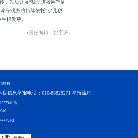
，先后开展“税法进校园”“童
，泰宁税务将持续依托“少儿税
中生根发芽。
(责任编辑：姚宇琛)
情链接
良信息举报电话：010-88828271 举报流程
027341 号
040
eserved