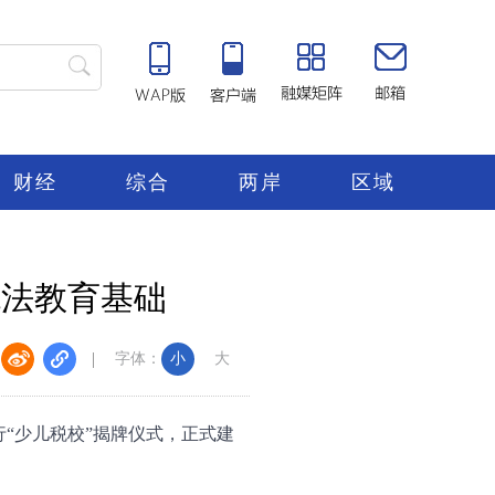
财经
综合
两岸
区域
税法教育基础
字体：
小
大
“少儿税校”揭牌仪式，正式建