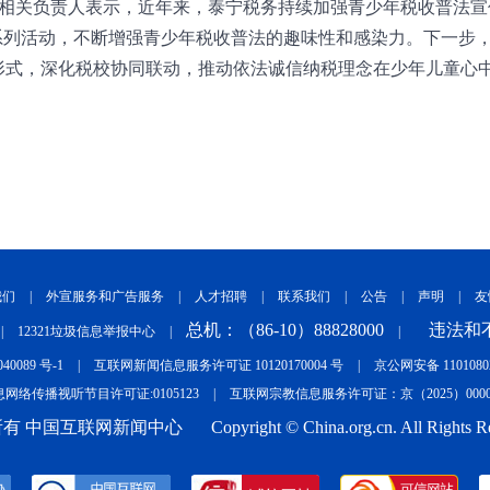
相关负责人表示，近年来，泰宁税务持续加强青少年税收普法宣传
等系列活动，不断增强青少年税收普法的趣味性和感染力。下一步
形式，深化税校协同联动，推动依法诚信纳税理念在少年儿童心
我们
|
外宣服务和广告服务
|
人才招聘
|
联系我们
|
公告
|
声明
|
友
总机：（86-10）88828000
违法和不
|
12321垃圾信息举报中心
|
|
040089 号-1
|
互联网新闻信息服务许可证 10120170004 号
|
京公网安备 11010802
网络传播视听节目许可证:0105123
|
互联网宗教信息服务许可证：京（2025）0000
有 中国互联网新闻中心
Copyright © China.org.cn. All Rights R