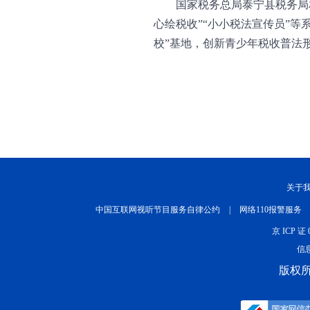
国家税务总局泰宁县税务局
心绘税收”“小小税法宣传员”
校”基地，创新青少年税收普法
关于
中国互联网视听节目服务自律公约
|
网络110报警服务
京 ICP 证 
信息
版权所