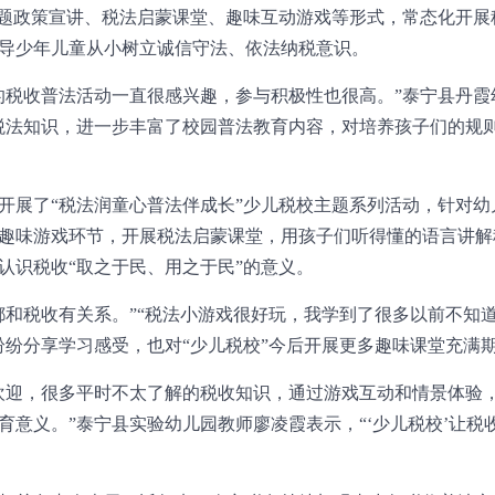
专题政策宣讲、税法启蒙课堂、趣味互动游戏等形式，常态化开
导少年儿童从小树立诚信守法、依法纳税意识。
的税收普法活动一直很感兴趣，参与积极性也很高。”泰宁县丹霞
税法知识，进一步丰富了校园普法教育内容，对培养孩子们的规
开展了“税法润童心普法伴成长”少儿税校主题系列活动，针对幼
趣味游戏环节，开展税法启蒙课堂，用孩子们听得懂的语言讲解
认识税收“取之于民、用之于民”的意义。
都和税收有关系。”“税法小游戏很好玩，我学到了很多以前不知道
纷纷分享学习感受，也对“少儿税校”今后开展更多趣味课堂充满
欢迎，很多平时不太了解的税收知识，通过游戏互动和情景体验
育意义。”泰宁县实验幼儿园教师廖凌霞表示，“‘少儿税校’让税