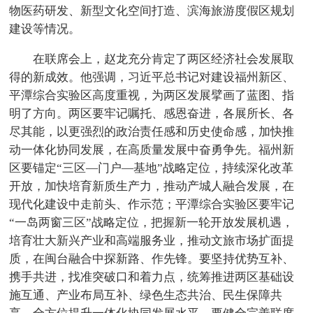
物医药研发、新型文化空间打造、滨海旅游度假区规划
建设等情况。
在联席会上，赵龙充分肯定了两区经济社会发展取
得的新成效。他强调，习近平总书记对建设福州新区、
平潭综合实验区高度重视，为两区发展擘画了蓝图、指
明了方向。两区要牢记嘱托、感恩奋进，各展所长、各
尽其能，以更强烈的政治责任感和历史使命感，加快推
动一体化协同发展，在高质量发展中奋勇争先。福州新
区要锚定“三区—门户—基地”战略定位，持续深化改革
开放，加快培育新质生产力，推动产城人融合发展，在
现代化建设中走前头、作示范；平潭综合实验区要牢记
“一岛两窗三区”战略定位，把握新一轮开放发展机遇，
培育壮大新兴产业和高端服务业，推动文旅市场扩面提
质，在闽台融合中探新路、作先锋。要坚持优势互补、
携手共进，找准突破口和着力点，统筹推进两区基础设
施互通、产业布局互补、绿色生态共治、民生保障共