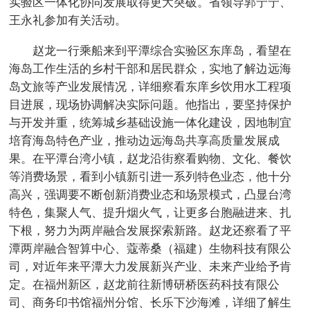
实验区一体化协同发展取得更大突破。省领导郭宁宁、
王永礼参加有关活动。
赵龙一行乘船来到平潭综合实验区东庠岛，看望在
海岛工作生活的乡村干部和居民群众，实地了解边远海
岛文旅等产业发展情况，详细察看东庠乡饮用水工程项
目进展，现场协调解决实际问题。他指出，要坚持保护
与开发并重，统筹城乡基础设施一体化建设，因地制宜
培育海岛特色产业，推动边远海岛共享高质量发展成
果。在平潭台湾小镇，赵龙沿街察看购物、文化、餐饮
等消费场景，看到小镇新引进一系列特色业态，他十分
高兴，强调要不断创新消费业态和场景模式，凸显台湾
特色，集聚人气、提升烟火气，让更多台胞融进来、扎
下根，努力为两岸融合发展探索新路。赵龙还察看了平
潭两岸融合智算中心、蔻蒂桑（福建）生物科技有限公
司，对近年来平潭大力发展新兴产业、未来产业给予肯
定。在福州新区，赵龙前往新博研桥医药科技有限公
司、商务印书馆福州分馆、长乐下沙海滩，详细了解生