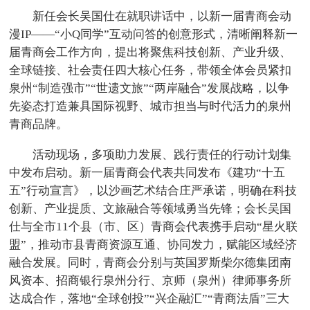
新任会长吴国仕在就职讲话中，以新一届青商会动
漫IP——“小Q同学”互动问答的创意形式，清晰阐释新一
届青商会工作方向，提出将聚焦科技创新、产业升级、
全球链接、社会责任四大核心任务，带领全体会员紧扣
泉州“制造强市”“世遗文旅”“两岸融合”发展战略，以争
先姿态打造兼具国际视野、城市担当与时代活力的泉州
青商品牌。
活动现场，多项助力发展、践行责任的行动计划集
中发布启动。新一届青商会代表共同发布《建功“十五
五”行动宣言》，以沙画艺术结合庄严承诺，明确在科技
创新、产业提质、文旅融合等领域勇当先锋；会长吴国
仕与全市11个县（市、区）青商会代表携手启动“星火联
盟”，推动市县青商资源互通、协同发力，赋能区域经济
融合发展。同时，青商会分别与英国罗斯柴尔德集团南
风资本、招商银行泉州分行、京师（泉州）律师事务所
达成合作，落地“全球创投”“兴企融汇”“青商法盾”三大