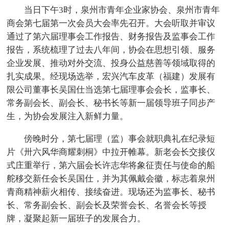
当日下午3时，泉州市青年企业家协会、泉州市青年
商会第七届第一次会员大会率先召开。大会听取并审议
通过了第六届理事会工作报告、财务报告及监事会工作
报告，系统梳理了过去八年间，协会在思想引领、服务
企业发展、推动对外交流、投身公益慈善等领域取得的
扎实成果。经现场选举，宏兴汽车皮革（福建）发展有
限公司董事长吴国仕当选第七届理事会会长，监事长、
常务副会长、副会长、秘书长等新一届领导班子同步产
生，为协会发展注入新鲜力量。
傍晚时分，第七届理（监）事会就职典礼在纪录短
片《卅六风华商耀刺桐》中拉开帷幕。新老会长交接仪
式庄重举行，第六届会长许志华将象征责任与使命的船
舵移交新任会长吴国仕，并为其佩戴会徽，标志着泉州
青商精神薪火相传、接续奋进。现场还为监事长、秘书
长、常务副会长、副会长及荣誉会长、名誉会长等授
牌，凝聚起新一届班子的发展合力。