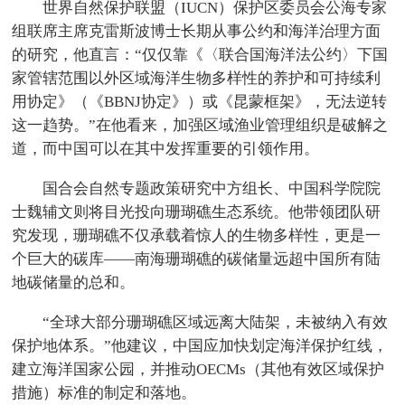
世界自然保护联盟（IUCN）保护区委员会公海专家
组联席主席克雷斯波博士长期从事公约和海洋治理方面
的研究，他直言：“仅仅靠《〈联合国海洋法公约〉下国
家管辖范围以外区域海洋生物多样性的养护和可持续利
用协定》（《BBNJ协定》）或《昆蒙框架》，无法逆转
这一趋势。”在他看来，加强区域渔业管理组织是破解之
道，而中国可以在其中发挥重要的引领作用。
国合会自然专题政策研究中方组长、中国科学院院
士魏辅文则将目光投向珊瑚礁生态系统。他带领团队研
究发现，珊瑚礁不仅承载着惊人的生物多样性，更是一
个巨大的碳库——南海珊瑚礁的碳储量远超中国所有陆
地碳储量的总和。
“全球大部分珊瑚礁区域远离大陆架，未被纳入有效
保护地体系。”他建议，中国应加快划定海洋保护红线，
建立海洋国家公园，并推动OECMs（其他有效区域保护
措施）标准的制定和落地。