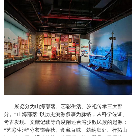
展览分为山海部落、艺彩生活、岁祀传承三大部
分。“山海部落”以历史溯源叙事为脉络，从科学佐证、
考古发现、文献记载等角度阐述台湾少数民族的起源；
“艺彩生活”分衣饰春秋、食藏百味、筑纳归处、行拓山