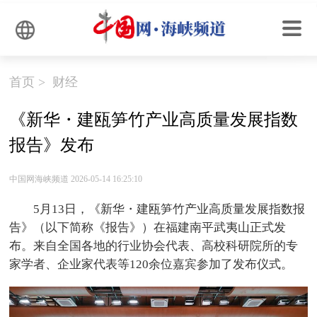
首页
>
财经
​《新华・建瓯笋竹产业高质量发展指数
报告》发布
中国网海峡频道 2026-05-14 16:25:10
5月13日，《新华・建瓯笋竹产业高质量发展指数报
告》（以下简称《报告》）在福建南平武夷山正式发
布。来自全国各地的行业协会代表、高校科研院所的专
家学者、企业家代表等120余位嘉宾参加了发布仪式。