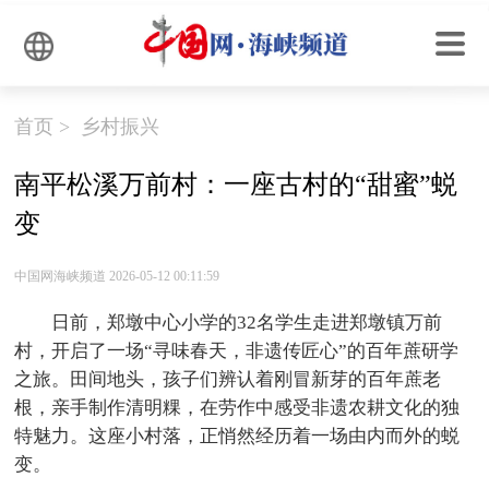
首页
>
乡村振兴
南平松溪万前村：一座古村的“甜蜜”蜕
变
中国网海峡频道 2026-05-12 00:11:59
日前，郑墩中心小学的32名学生走进郑墩镇万前
村，开启了一场“寻味春天，非遗传匠心”的百年蔗研学
之旅。田间地头，孩子们辨认着刚冒新芽的百年蔗老
根，亲手制作清明粿，在劳作中感受非遗农耕文化的独
特魅力。这座小村落，正悄然经历着一场由内而外的蜕
变。