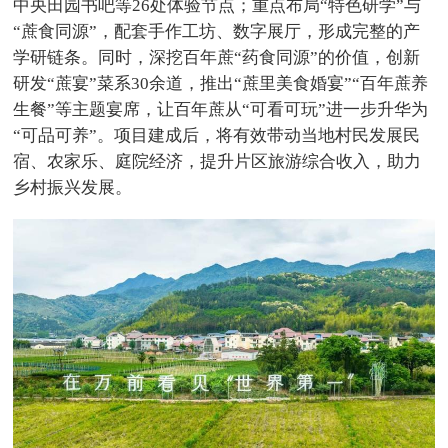
中央田园书吧等26处体验节点；重点布局“特色研学”与
“蔗食同源”，配套手作工坊、数字展厅，形成完整的产
学研链条。同时，深挖百年蔗“药食同源”的价值，创新
研发“蔗宴”菜系30余道，推出“蔗里美食婚宴”“百年蔗养
生餐”等主题宴席，让百年蔗从“可看可玩”进一步升华为
“可品可养”。项目建成后，将有效带动当地村民发展民
宿、农家乐、庭院经济，提升片区旅游综合收入，助力
乡村振兴发展。