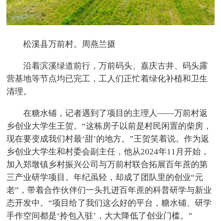
松溪县万前村。周燕兰摄
沿着滨溪绿道前行，万前码头、嘉庆古井、码头露
营基地等节点均已完工，工人们正忙着绿化补植和卫生
清理。
在糖水铺，记者遇到了项目的主理人——万前村返
乡创业大学生王贺。“这栋房子以前是村民闲置的柴房，
现在要变成我们村最‘甜’的地方。”王贺笑着说。作为返
乡创业大学生和村委会副主任，他从2024年11月开始，
加入郑墩镇乡村振兴公司与万前村联合拓展百年蔗的第
三产业研学项目。年纪虽轻，却成了团队里的创业“元
老”，带着合作伙伴们一头扎进百年蔗的科普研学与新业
态开发中。“项目给了我们这么好的平台，糖水铺、研学
手作空间都是‘拎包入驻’，大大降低了创业门槛。”