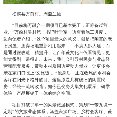
松溪县万前村。周燕兰摄
“目前梅万融合一期项目已基本完工，正筹备试营
业。”万前村驻村第一书记叶学军一边查看施工进度，一
边向记者介绍，“这个项目最大的意义，就是把闲置的老
旧房屋、废弃场地重新利用起来——不搞大拆大建，而
是通过微改造、精提升，让百年蔗文化不仅看得见，更
能尝得到、带得走。未来，我们会引导村民参与业态经
营和配套服务，带动本村及周边劳动力就业，让更多乡
亲在家门口吃上‘文旅饭’。”他身后，正在收尾的乡村会
客厅在阳光下格外醒目。这里原是几栋破旧的闲置民
房，经统一流转改造，如今已变身为集文化展示、研学
体验、产品展销于一体的综合空间。
项目打破了单一的风景旅游模式，策划“一带九境一
定制”的文旅业态体系，涵盖蔗源广场、乡村会客厅、蔗