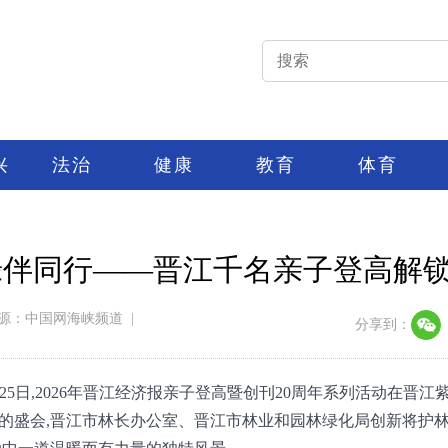
兴
法治
健康
教育
体育
绿伴同行——晋江千名亲子登高解
源：中国网海峡频道
|
分享到：
月25日,2026年晋江经济报亲子登高暨创刊20周年系列活动在晋
的盛会,晋江市林长办公室、晋江市林业和园林绿化局创新将护林