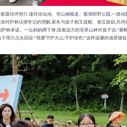
子家庭结伴而行,途经浴仙池、登山钢栈道、紫湖郊野公园,一路
加深对护林法律常识的理解,家长与孩子相互提醒、相互鼓励,共同
护林承诺。一位妈妈蹲下身,指着远方的苍翠山林对孩子说:“紫帽
子用力点头回应:“我要守护大山,守护绿色!”这样温馨的场景随处