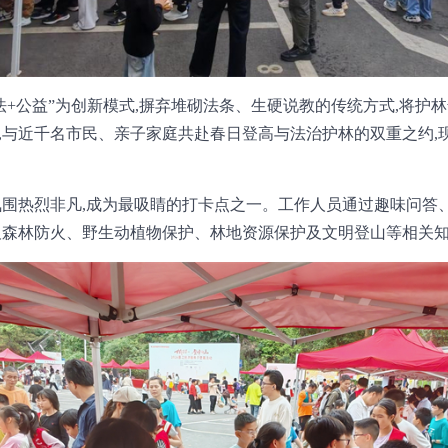
法+公益”为创新模式,摒弃堆砌法条、生硬说教的传统方式,将护
,与近千名市民、亲子家庭共赴春日登高与法治护林的双重之约,
氛围热烈非凡,成为最吸睛的打卡点之一。工作人员通过趣味问答
及森林防火、野生动植物保护、林地资源保护及文明登山等相关