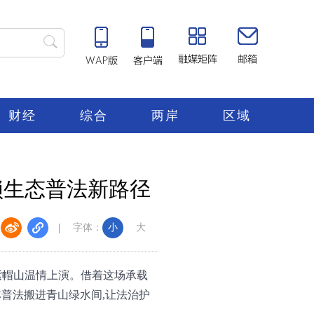
财经
综合
两岸
区域
锁生态普法新路径
字体：
小
大
江紫帽山温情上演。借着这场承载
普法搬进青山绿水间,让法治护