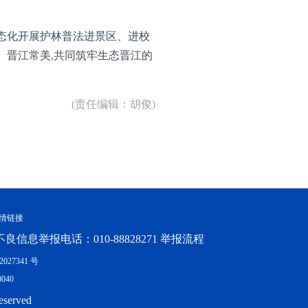
常态化开展护林普法进景区、进校
、晋江常美,共同筑牢生态晋江的
(责任编辑：胡俊)
情链接
良信息举报电话：010-88828271 举报流程
027341 号
040
eserved