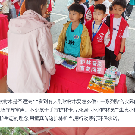
乱砍树木是否违法?”“看到有人乱砍树木要怎么做?”一系列贴合实
场阵阵掌声。不少孩子手持护林卡片,化身“小小护林员”“生态小检
护生态的理念,用童真传递护林担当,用行动践行环保承诺。