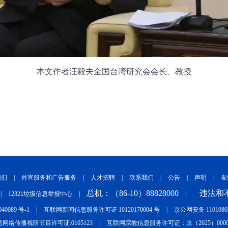
本文作者汪毅夫全国台湾研究会会长、教授
我们
|
外宣服务和广告服务
|
人才招聘
|
联系我们
|
公告
|
声明
|
友
总机：（86-10）88828000
违法和不
|
12321垃圾信息举报中心
|
|
040089 号-1
|
互联网新闻信息服务许可证 10120170004 号
|
京公网安备 11010802
网络传播视听节目许可证:0105123
|
互联网宗教信息服务许可证：京（2025）0000