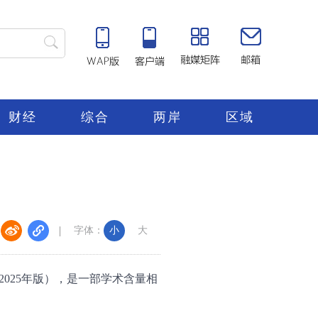
财经
综合
两岸
区域
字体：
小
大
025年版），是一部学术含量相