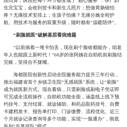
院结算，医院把每个环节都变成了“贴心服务”：孕产妇
生完宝宝，会收到贺卡和新生儿照片；想做胃肠镜怕
疼？无痛技术安排上；生孩子怕痛？无痛分娩全程护
航。用技术与服务的双重升级，随时都有“温暖陪伴”。
“刷脸就医”破解基层看病难题
“以前揣着一堆卡怕丢，现在刷个脸啥都能办，咱老
年人也能跟上新时代！”68岁的张阿姨在自助机前刷脸结
完账，笑得合不拢嘴。
海都医院创新性启动全院服务能力提升三年行动，
推出福建省首个乡镇卫生院“无感就医”系统，让“刷脸”
成为就医新方式。现在看病，只需刷脸或刷电子凭证即
可完成全流程操作，自助机功能全面，涵盖线上线下预
约挂号、支付结算、就诊辅助、和药品取药排号、自费
卡建档发卡、报告单打印、门诊缴费、流程优化、近三
个月就诊记录查询等多个功能，实现“一脸通办”，彻底
告别“反复排队”模式。