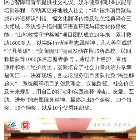
区心智障碍青年提供社交礼仪、娱乐健身和职业技能等
培训课程，帮助其更好地融入社会；“译”福州项目聚焦
城市外语标识纠错、福文化翻译传播及红色经典译介三
大领域，系统提升福州国际语言环境与福文化传播效
能；“山地救援守护榕城”项目团队成立24年来，累计救
助1600多人，以实际行动诠释志愿精神，凡人善举成就
“平凡英雄”；“安澜闽江”项目发动在榕15所高校、民间
救援队等1000多名志愿者参与，通过岸上巡护、宣传、
净岸和水上巡护劝阻，凝聚培育了社会力量共治共享幸
福闽江……决赛现场，各志愿服务项目团队化身“民生解
题人”，系统阐释项目的创意理念、实施路径、社会价值
及未来规划，用自己的行动和实践诠释“奉献、友爱、互
助、进步”的志愿服务精神。最终决出5个金奖、10个银
奖、15个铜奖，以及10个优秀组织奖。