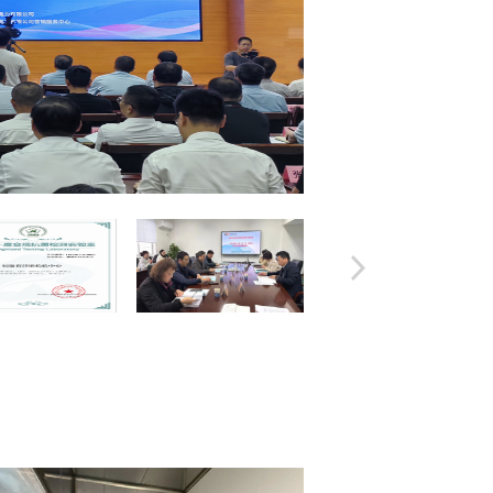
箱”，深化关口前移、精
技特派员品牌，完善“三
推动纺织鞋服产业向高端
展，为福建打造现代化产
展新篇章注入强劲动能。
361°深度参与链主链员
沉服务等专项行动，在标
术创新、知识产权护航等
实现企业发展与产业升级
链主链员联动机制，带动
质量管控水平，产品抽检
位，服装、鞋类各项质量
创新与品质升级为福建纺
能化、绿色化发展树立标