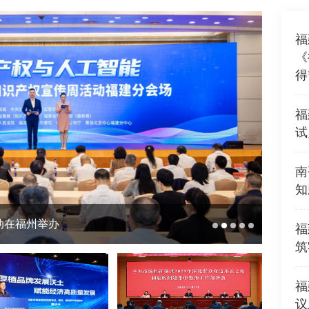
福
《
得
福
试
南
知
动在福州举办
20
福
筑
福
议