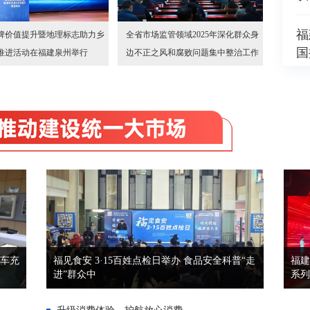
福
牌价值提升暨地理标志助力乡
全省市场监管领域2025年深化群众身
国
推进活动在福建泉州举行
边不正之风和腐败问题集中整治工作
部署会召开
车充
福见食安 3·15百姓点检日举办 食品安全科普“走
福建
进”群众中
系列