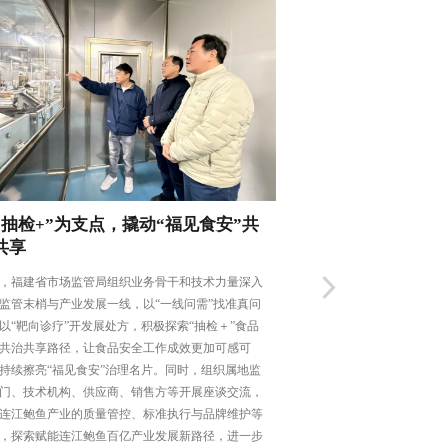
“抽检+”为支点，撬动“福见食安”共
政企社协同发力，
共享
民生防线
，福建省市场监管局组织业务骨干和技术力量深入
活动特邀区人大代表、区
监管末梢与产业发展一线，以“一线问需”找准真问
观摩指导，通过“以赛促
以“靶向诊疗”开发展处方，积极探索“抽检＋”食品
动供水计量治理能力迈上
共治共享路径，让食品安全工作成效更加可感可
量监督员全程参与比武环
持续擦亮“福见食安”治理名片。同时，组织属地监
量装置的精准度等进行了
门、技术机构、供应商、销售方等开展座谈交流，
计量管理制度、用户投诉
连江鲍鱼产业的质量管控、标准执行与品牌维护等
的落实情况，并就如何进
，探索赋能连江鲍鱼百亿产业发展新路径，进一步
服务响应效率等提出了建