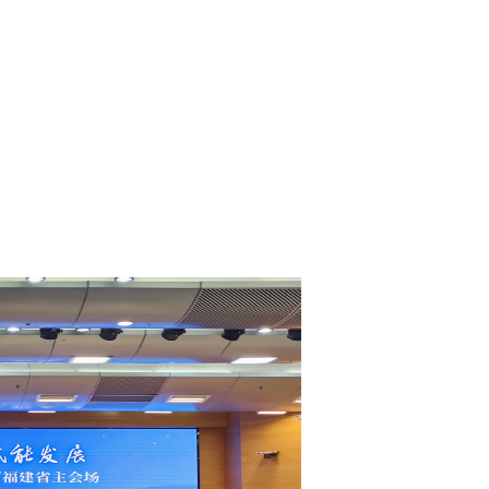
精准赋能！福建
箱”，激活纺织
力
站在福建纺织鞋服产业转
省纤检中心将持续引导企