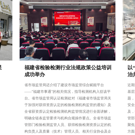
星
福建省检验检测行业法规政策公益培训
以
成功举办
治
省市场监管局还介绍了建设市场监管综合赋能平台
近期
——“福建市事通”的相关情况，指导检测机构入驻该平
基层
台。省市场监管局认证检测处对《福建省市场监管局关
题，
于加强对获得资质认定的检验检测机构监管的通知》及
安全
全省获资质认定检验检测机构监管情况进行全面讲解，
及，
明确全链条监管要求与机构合规操作要点。全省市场监
管部
管部门检验检测监管人员、获得检验检测资质认定的机
聚焦
构负责人及质量（技术）管理人员、相关行业协会及企
方面