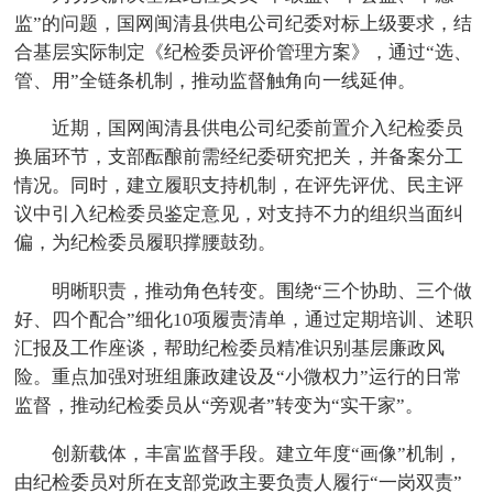
监”的问题，国网闽清县供电公司纪委对标上级要求，结
合基层实际制定《纪检委员评价管理方案》，通过“选、
管、用”全链条机制，推动监督触角向一线延伸。
近期，国网闽清县供电公司纪委前置介入纪检委员
换届环节，支部酝酿前需经纪委研究把关，并备案分工
情况。同时，建立履职支持机制，在评先评优、民主评
议中引入纪检委员鉴定意见，对支持不力的组织当面纠
偏，为纪检委员履职撑腰鼓劲。
明晰职责，推动角色转变。围绕“三个协助、三个做
好、四个配合”细化10项履责清单，通过定期培训、述职
汇报及工作座谈，帮助纪检委员精准识别基层廉政风
险。重点加强对班组廉政建设及“小微权力”运行的日常
监督，推动纪检委员从“旁观者”转变为“实干家”。
创新载体，丰富监督手段。建立年度“画像”机制，
由纪检委员对所在支部党政主要负责人履行“一岗双责”