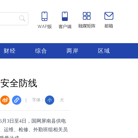
财经
综合
两岸
区域
牢安全防线
字体：
小
大
月3日至4日，国网屏南县供电
所、运维、检修、外勤班组相关员