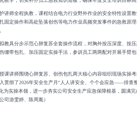
化教学，切实补齐员工急救知识短板，确保年度安全培训目标高
护讲师全程执教，课程结合电力行业野外作业的安全特性设置教
扎固定操作和高处坠落创伤等电力作业高频突发事件的急救原理
。
拟教具分步示范心肺复苏全套操作流程，对胸外按压深度、按压
伤绷带包扎、加压固定实操手法，参训员工两两配对开展手臂包
授课讲师围绕心肺复苏、创伤包扎两大核心内容组织现场实操考
入贯彻了2026年安全生产月“人人讲安全、个个会应急——排查
转化为实操本领，进一步夯实公司安全生产应急保障根基，圆满
公司游雯婷、陈周胤）