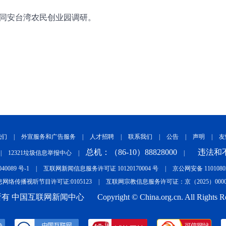
门同安台湾农民创业园调研。
我们
|
外宣服务和广告服务
|
人才招聘
|
联系我们
|
公告
|
声明
|
友
总机：（86-10）88828000
违法和不
|
12321垃圾信息举报中心
|
|
040089 号-1
|
互联网新闻信息服务许可证 10120170004 号
|
京公网安备 11010802
网络传播视听节目许可证:0105123
|
互联网宗教信息服务许可证：京（2025）0000
有 中国互联网新闻中心
Copyright © China.org.cn. All Rights R