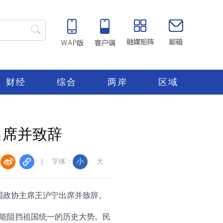
财经
综合
两岸
区域
出席并致辞
字体：
小
大
国政协主席王沪宁出席并致辞。
能阻挡祖国统一的历史大势。民