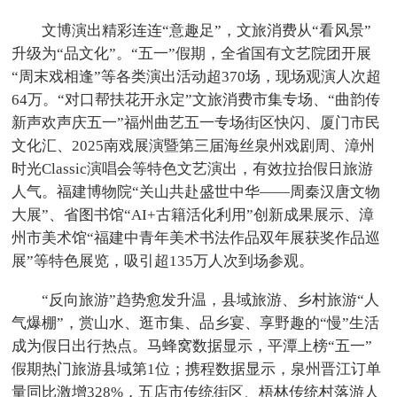
文博演出精彩连连“意趣足”，文旅消费从“看风景”
升级为“品文化”。“五一”假期，全省国有文艺院团开展
“周末戏相逢”等各类演出活动超370场，现场观演人次超
64万。“对口帮扶花开永定”文旅消费市集专场、“曲韵传
新声欢声庆五一”福州曲艺五一专场街区快闪、厦门市民
文化汇、2025南戏展演暨第三届海丝泉州戏剧周、漳州
时光Classic演唱会等特色文艺演出，有效拉抬假日旅游
人气。福建博物院“关山共赴盛世中华——周秦汉唐文物
大展”、省图书馆“AI+古籍活化利用”创新成果展示、漳
州市美术馆“福建中青年美术书法作品双年展获奖作品巡
展”等特色展览，吸引超135万人次到场参观。
“反向旅游”趋势愈发升温，县域旅游、乡村旅游“人
气爆棚”，赏山水、逛市集、品乡宴、享野趣的“慢”生活
成为假日出行热点。马蜂窝数据显示，平潭上榜“五一”
假期热门旅游县域第1位；携程数据显示，泉州晋江订单
量同比激增328%，五店市传统街区、梧林传统村落游人