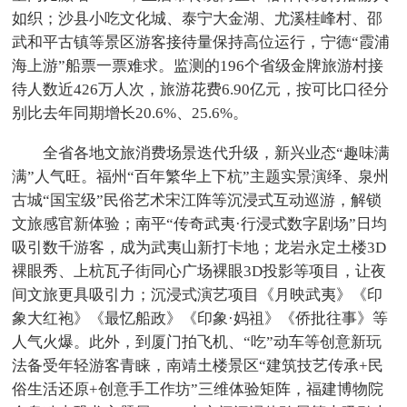
如织；沙县小吃文化城、泰宁大金湖、尤溪桂峰村、邵
武和平古镇等景区游客接待量保持高位运行，宁德“霞浦
海上游”船票一票难求。监测的196个省级金牌旅游村接
待人数近426万人次，旅游花费6.90亿元，按可比口径分
别比去年同期增长20.6%、25.6%。
全省各地文旅消费场景迭代升级，新兴业态“趣味满
满”人气旺。福州“百年繁华上下杭”主题实景演绎、泉州
古城“国宝级”民俗艺术宋江阵等沉浸式互动巡游，解锁
文旅感官新体验；南平“传奇武夷·行浸式数字剧场”日均
吸引数千游客，成为武夷山新打卡地；龙岩永定土楼3D
裸眼秀、上杭瓦子街同心广场裸眼3D投影等项目，让夜
间文旅更具吸引力；沉浸式演艺项目《月映武夷》《印
象大红袍》《最忆船政》《印象·妈祖》《侨批往事》等
人气火爆。此外，到厦门拍飞机、“吃”动车等创意新玩
法备受年轻游客青睐，南靖土楼景区“建筑技艺传承+民
俗生活还原+创意手工作坊”三维体验矩阵，福建博物院